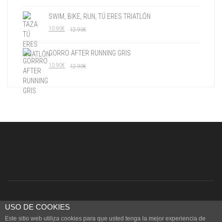
SWIM, BIKE, RUN, TÚ ERES TRIATLÓN
10.90
€
12.90
€
GORRO AFTER RUNNING GRIS
10.90
€
12.90
€
Copyright © 2015 RUNNERFORYOU
USO DE COOKIES
Este sitio web utiliza cookies para que usted tenga la mejor experiencia de