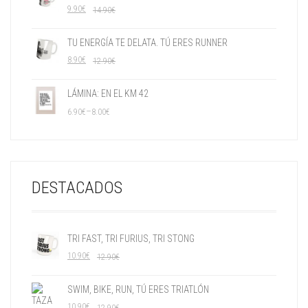
9.90
€
14.90
€
TU ENERGÍA TE DELATA. TÚ ERES RUNNER
8.90
€
12.90
€
LÁMINA: EN EL KM 42
–
6.90
€
8.00
€
DESTACADOS
TRI FAST, TRI FURIUS, TRI STONG
10.90
€
12.90
€
SWIM, BIKE, RUN, TÚ ERES TRIATLÓN
10.90
€
12.90
€