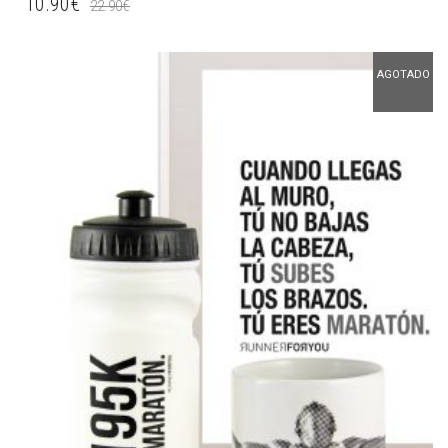
10.90
€
22.90
€
AGOTADO