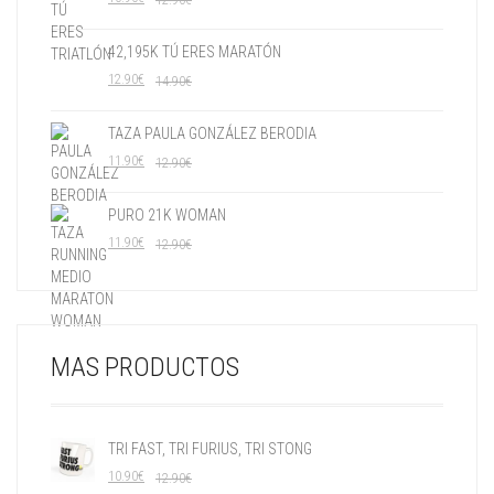
42,195K TÚ ERES MARATÓN
12.90
€
14.90
€
TAZA PAULA GONZÁLEZ BERODIA
11.90
€
12.90
€
PURO 21K WOMAN
11.90
€
12.90
€
MAS PRODUCTOS
TRI FAST, TRI FURIUS, TRI STONG
10.90
€
12.90
€