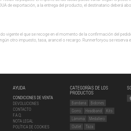
DUA de exportación, a la entrega del producto, el destinatario deberá abo
do vigente el que se recoge en el momento de la confirmación del pedido
ngún otro impuesto, tasa, arancel o recargo. Runnerforyou se reserva el
AYUDA
CATEGORÍAS DE LOS
S
PRODUCTOS
CONDICIONES DE VENTA
Bandana
Bidones
DEVOLUCIONES
CONTACTO
Gorro
Headband
Kits
F.A.Q.
Lámima
Medallero
NOTA LEGAL
Outlet
Taza
POLÍTICA DE COOKIES