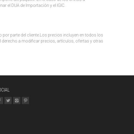
nar el DUA de Importación y el IGIC.
 por parte del cliente.Los precios incluyen en todos los
 derecho a modificar precios, artículos, ofertas y otras
OCIAL