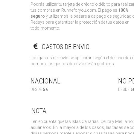
Podrás utilizar tu tarjeta de crédito o débito para realiza
tus compras en Runneforyou.com. El pago es
100%
seguro
y utilizamos la pasarela de pago de seguridad 
Redsys para garantizar la protección de tus datos en
todo momento.
GASTOS DE ENVIO
Los gastos de envío se aplicarán según el destino de 
compra, los gastos de envío serán gratuitos.
NACIONAL
NO P
DESDE
5 €
DESDE
6
NOTA
Ten en cuenta que las Islas Canarias, Ceuta y Melilla n
aduaneros. En la mayoría de los casos, las tasas se co
dirijas personalmente a abonar dichas tasas para poder 