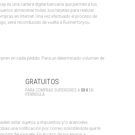
pay es una cartera digital bancaria que permite a tus
uarios almacenar todas sus tarjetas para realizar
mpras en Internet. Una vez efectuado el proceso de
go, será reconducido de vuelta a Runnerforyou.
compren en cada pedido. Para un determinado volumen de
GRATUITOS
PARA COMPRAS SUPERIORES A
50 €
EN
PENÍNSULA
 pueden estar sujetos a impuestos y/o aranceles
ibas una notificación por correo solicitándote que te
mporte del paquete. En el caso de los envíos a