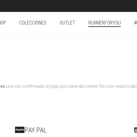
HOP
COLECCIONES
OUTLET
RUNNERFORYOU
#
les
una vez confirmado el pago por parte del cliente. No nos responsa
PAY PAL