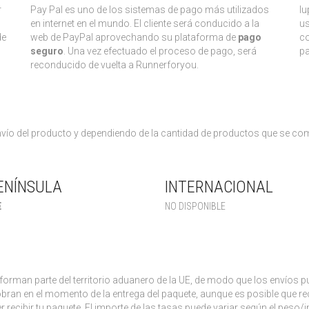
r
Pay Pal es uno de los sistemas de pago más utilizados
Iu
en internet en el mundo. El cliente será conducido a la
us
de
web de PayPal aprovechando su plataforma de
pago
co
seguro
. Una vez efectuado el proceso de pago, será
pa
reconducido de vuelta a Runnerforyou.
envío del producto y dependiendo de la cantidad de productos que se 
ENÍNSULA
INTERNACIONAL
€
NO DISPONIBLE
o forman parte del territorio aduanero de la UE, de modo que los envíos
bran en el momento de la entrega del paquete, aunque es posible que rec
recibir tu paquete. El importe de las tasas puede variar según el peso/i