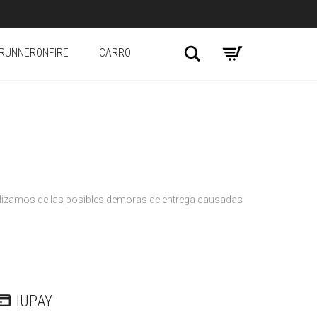
Search
RUNNERONFIRE
CARRO
bilizamos de las posibles demoras de entrega causadas
IUPAY