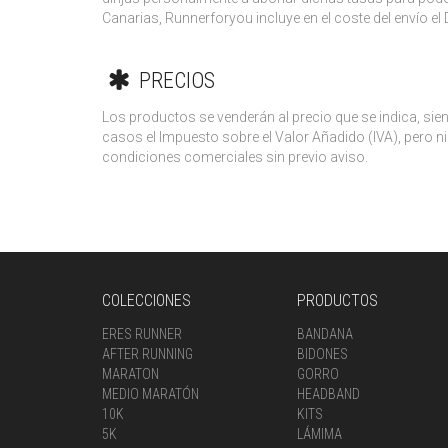
Canarias, Runnerforyou incluye en el coste del envío el 
PRECIOS
Los productos se venderán al precio que se indica, sien
casos el Impuesto sobre el Valor Añadido (IVA), pero ni
condiciones comerciales sin previo aviso.
COLECCIONES
PRODUCTOS
ERES RUNNER
BANDANA
AFTER RUNNING
BIDONES
MARATON
GORRO
MEDIO MARATÓN
HEADBAND
10K
KITS
5K
LÁMIMA